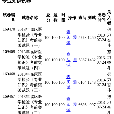
专业知识试卷
录
试卷编
总
题
时
出卷
试卷名称
操作
查阅
测试
入
号
分
数
限
时间
者
169470
2013年临床医
努
查
学检验《专业
力
2013-
阅
|
测
100
100
100'
5778
1460
07-24
知识》考前突
奋
试
破试题（一）
斗
169469
2013年临床医
努
查
学检验《专业
力
2013-
阅
|
测
100
100
100'
5867
1482
07-24
知识》考前突
奋
试
破试题（四）
斗
169468
2013年临床医
努
查
学检验《专业
力
2013-
阅
|
测
100
100
100'
6164
1243
07-24
知识》考前突
奋
试
破试题（三）
斗
169467
2013年临床医
努
查
学检验《专业
力
2013-
阅
|
测
100
100
100'
6686
997
07-24
知识》考前突
奋
试
破试题（二）
斗