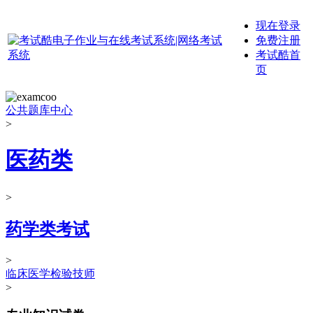
现在登录
免费注册
考试酷首
页
公共题库中心
>
医药类
>
药学类考试
>
临床医学检验技师
>