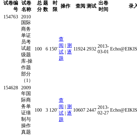
试卷编
试卷
总
题
时
出卷
操作
查阅
测试
录
号
名称
分
数
限
时间
154763
2010
国际
商务
单证
查
员考
阅
|
测
2013-
试超
100
6
150'
11924
2932
Echo@EIKIS
03-01
试
|
逐
级题
题
库-操
作题
部分
（1）
154628
2009
年国
际商
查
务单
阅
|
测
2013-
100
3
120'
10607
2447
Echo@EIKIS
证缮
02-27
试
|
逐
制与
题
操作
真题