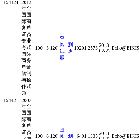
154324
2012
年全
国国
际商
务单
证员
查
专业
阅
|
测
2013-
考试
100
3
120'
19201
2573
Echo@EIKIS
02-22
试
|
逐
国际
题
商务
单证
缮制
与操
作试
题
154321
2007
年全
国国
际商
务单
查
证员
2013-
100
6
120'
阅
|
测
6401
1335
Echo@EIKIS
《国
02-22