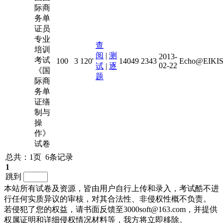
际商
务单
证员
专业
查
培训
阅
|
测
2013-
考试
100
3
120'
14049
2343
Echo@EIKIS
02-22
试
|
逐
《国
题
际商
务单
证缮
制与
操
作》
试卷
总共：1页 6条记录
1
跳到
本站所有试卷及资源，皆由用户自行上传和录入，考试酷不进
行任何实质异议的审核，对其合法性、非侵权性概不负责。
若侵犯了您的权益，请书面反馈至3000soft@163.com，并提供
权属证明和详细侵权情况材料等，我方将立即移除。