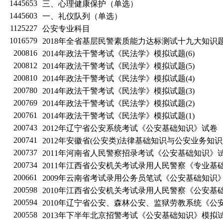
1445653
三、心理健康保护（单选）
1445603
一、礼仪队列（单选）
1125227
公安专业科目
1016579
2018年全省基层民警素质能力达标测试十九大知识
200816
2014年政法干警考试《民法学》模拟试题(6)
200812
2014年政法干警考试《民法学》模拟试题(5)
200810
2014年政法干警考试《民法学》模拟试题(4)
200780
2014年政法干警考试《民法学》模拟试题(3)
200769
2014年政法干警考试《民法学》模拟试题(2)
200761
2014年政法干警考试《民法学》模拟试题(1)
200743
2012年辽宁省公安系统考试《公安基础知识》试卷
200741
2012年安徽省(公安类)法律基础知识与公安业务知识
200737
2011年河南省人民警察招录考试《公安基础知识》试
200734
2011年江西省公安机关考试录用人民警察《专业基
200661
2009年云南省考试录用公务员笔试《公安基础知识
200598
2010年江西省公安机关考试录用人民警察《公安基
200594
2010年辽宁省公安、森林公安、监狱劳教系统《公
200558
2013年下半年北京招警考试《公安基础知识》模拟