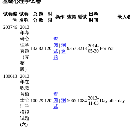
基础心理学试卷
试卷编
试卷
总
题
时
出卷
操作
查阅
测试
录入
号
名称
分
数
限
时间
203746
2013
年考
研心
查
理学
阅
|
测
2014-
132
82
120'
9357
3218
For You
真题
05-30
试
|
逐
（完
题
整
版）
180613
2013
年在
职教
育硕
查
2013-
士心
阅
|
测
100
29
120'
5065
1084
Day after day
11-03
理学
试
模拟
试题
(六)