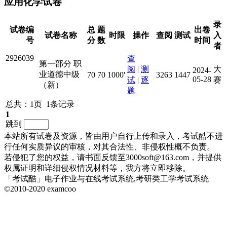
应用化学试卷
录
试卷编
总
题
出卷
试卷名称
时限
操作
查阅
测试
入
号
分
数
时间
者
2926039
查
第一部分 职
阅
|
测
大
2024-
业道德中级
70
70
1000'
3263
1447
05-28
试
|
逐
赛
（新）
题
总共：1页 1条记录
1
跳到
本站所有试卷及资源，皆由用户自行上传和录入，考试酷不进
行任何实质异议的审核，对其合法性、非侵权性概不负责。
若侵犯了您的权益，请书面反馈至3000soft@163.com，并提供
权属证明和详细侵权情况材料等，我方将立即移除。
「考试酷」电子作业与在线考试系统,考研类工学考试系统
©2010-2020 examcoo