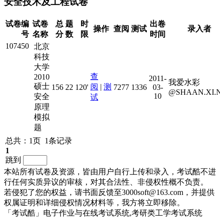
安全技术及工程试卷
试卷编
试卷
总
题
时
出卷
操作
查阅
测试
录入者
号
名称
分
数
限
时间
107450
北京
科技
大学
查
2010
2011-
我爱水彩
硕士
阅
|
测
156
22
120'
7277
1336
03-
@SHAAN.XI.
10
安全
试
原理
模拟
题
总共：1页 1条记录
1
跳到
本站所有试卷及资源，皆由用户自行上传和录入，考试酷不进
行任何实质异议的审核，对其合法性、非侵权性概不负责。
若侵犯了您的权益，请书面反馈至3000soft@163.com，并提供
权属证明和详细侵权情况材料等，我方将立即移除。
「考试酷」电子作业与在线考试系统,考研类工学考试系统