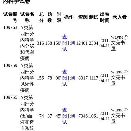
内科学试卷
试卷编
试卷名
总
题
时
出卷
操作
查阅
测试
录入者
号
称
分
数
限
时间
109763
A类第
四部分
查
wayne@
内科学
2011-
文苑书
阅
|
测
316
158
150'
12401
2334
04-11
内分泌
屋
试
和代谢
疾病
109759
A类第
四部分
查
wayne@
2011-
文苑书
内科学
156
78
90'
阅
|
测
8317
1117
04-11
屋
风湿性
试
疾病
109755
A类第
四部分
内科学
查
wayne@
2011-
文苑书
(五)血
74
37
45'
阅
|
测
7346
1061
04-11
屋
液和造
试
血系统