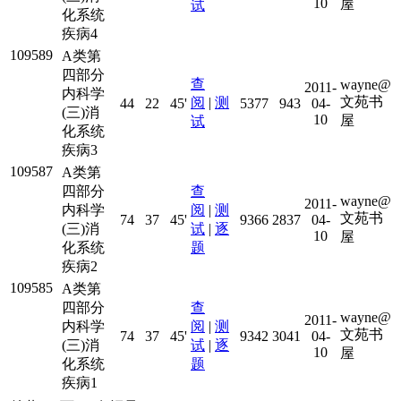
10
屋
试
化系统
疾病4
109589
A类第
四部分
查
wayne@
2011-
内科学
文苑书
阅
|
测
44
22
45'
5377
943
04-
(三)消
10
屋
试
化系统
疾病3
109587
A类第
四部分
查
wayne@
2011-
内科学
阅
|
测
文苑书
74
37
45'
9366
2837
04-
(三)消
试
|
逐
10
屋
化系统
题
疾病2
109585
A类第
四部分
查
wayne@
2011-
内科学
阅
|
测
文苑书
74
37
45'
9342
3041
04-
(三)消
试
|
逐
10
屋
化系统
题
疾病1