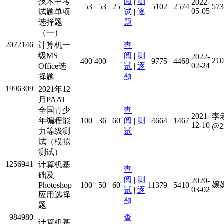
技术中考
阅
|
测
2022-
53
53
25'
5102
2574
573
05-05
试题单项
试
|
逐
选择题
题
（一）
2072146
计算机一
查
级MS
阅
|
测
2022-
21
400
400
-
9775
4468
02-24
Office选
试
|
逐
择题
题
1996309
2021年12
月PAAT
全国青少
查
2021-
李
年编程能
100
36
60'
阅
|
测
4664
1467
12-10
@2
力等级测
试
试（模拟
测试）
1256941
计算机基
查
础及
阅
|
测
2020-
嬢
Photoshop
100
50
60'
11379
5410
03-02
试
|
逐
应用选择
题
题
984980
查
计算机基