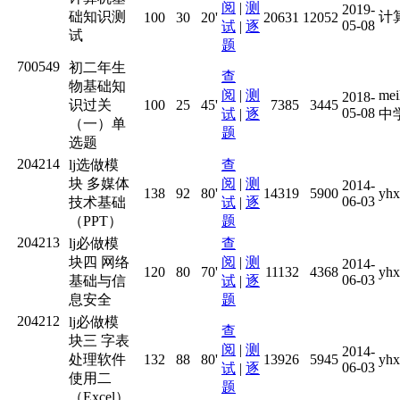
阅
|
测
2019-
础知识测
计
100
30
20'
20631
12052
05-08
试
|
逐
试
题
700549
初二年生
查
物基础知
阅
|
测
me
2018-
识过关
100
25
45'
7385
3445
05-08
试
|
逐
中
（一）单
题
选题
204214
lj选做模
查
块 多媒体
阅
|
测
2014-
138
92
80'
14319
5900
yhx
06-03
技术基础
试
|
逐
（PPT）
题
204213
lj必做模
查
块四 网络
阅
|
测
2014-
120
80
70'
11132
4368
yhx
06-03
基础与信
试
|
逐
息安全
题
204212
lj必做模
查
块三 字表
阅
|
测
2014-
处理软件
132
88
80'
13926
5945
yhx
06-03
试
|
逐
使用二
题
（Excel）