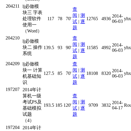
204211
lj必做模
查
块三 字表
阅
|
测
2014-
处理软件
117
78
70'
12765
4936
yhx
06-03
试
|
逐
使用一
题
（Word）
204210
查
lj必做模
阅
|
测
2014-
块二 操作
139.5
93
90'
11585
4992
yhx
06-03
试
|
逐
系统
题
204209
lj必做模
查
块一 计算
阅
|
测
2014-
127.5
85
70'
18108
8320
yhx
06-03
机基础知
试
|
逐
识
题
197207
2014年计
算机一级
查
考试PS及
阅
|
测
2014-
193.5
185
120'
9709
3832
Rou
04-17
基础模拟
试
|
逐
试题
题
（4）
197204
2014年计