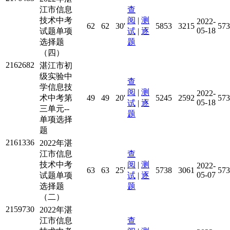
江市信息
查
技术中考
阅
|
测
2022-
62
62
30'
5853
3215
573
05-18
试题单项
试
|
逐
选择题
题
（四）
2162682
湛江市初
级实验中
查
学信息技
阅
|
测
2022-
术中考第
49
49
20'
5245
2592
573
05-18
试
|
逐
三单元--
题
单项选择
题
2161336
2022年湛
江市信息
查
技术中考
阅
|
测
2022-
63
63
25'
5738
3061
573
05-07
试题单项
试
|
逐
选择题
题
（二）
2159730
2022年湛
江市信息
查