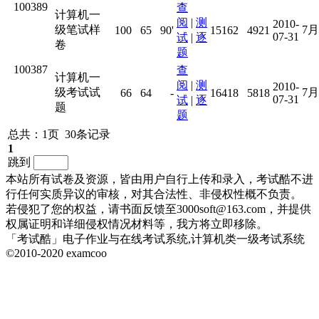
100389
查
计算机一
阅
|
测
2010-
级笔试样
7
100
65
90'
15162
4921
07-31
试
|
逐
卷
题
100387
查
计算机一
阅
|
测
2010-
级考试试
7
66
64
-
16418
5818
07-31
试
|
逐
题
题
总共：1页 30条记录
1
跳到
本站所有试卷及资源，皆由用户自行上传和录入，考试酷不进
行任何实质异议的审核，对其合法性、非侵权性概不负责。
若侵犯了您的权益，请书面反馈至3000soft@163.com，并提供
权属证明和详细侵权情况材料等，我方将立即移除。
「考试酷」电子作业与在线考试系统,计算机类一级考试系统
©2010-2020 examcoo