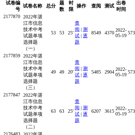
试卷编
题
时
出卷
试卷名称
总分
操作
查阅
测试
号
数
限
时间
2177870
2022年湛
江市信息
查
技术中考
阅
|
测
2022-
53
53
25'
8549
4370
573
05-19
试题单项
试
|
逐
选择题
题
（一）
2177859
2022年湛
江市信息
查
技术中考
阅
|
测
2022-
49
49
20'
5485
2904
573
05-19
试题单项
试
|
逐
选择题
题
（三）
2177847
2022年湛
江市信息
查
技术中考
阅
|
测
2022-
63
63
25'
6207
3615
573
05-19
试题单项
试
|
逐
选择题
题
（二）
2176483
2022年湛