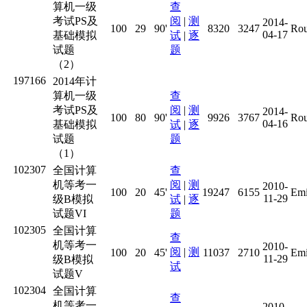
算机一级
查
考试PS及
阅
|
测
2014-
100
29
90'
8320
3247
Rou
04-17
基础模拟
试
|
逐
试题
题
（2）
197166
2014年计
算机一级
查
考试PS及
阅
|
测
2014-
100
80
90'
9926
3767
Rou
04-16
基础模拟
试
|
逐
试题
题
（1）
102307
全国计算
查
机等考一
阅
|
测
2010-
100
20
45'
19247
6155
Emi
11-29
级B模拟
试
|
逐
试题VI
题
102305
全国计算
查
机等考一
2010-
阅
|
测
100
20
45'
11037
2710
Emi
11-29
级B模拟
试
试题V
102304
全国计算
查
机等考一
2010-