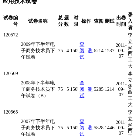
应用技术试卷
录
试卷编
总
题
时
出卷
试卷名称
操作
查阅
测试
入
号
分
数
限
时间
者
120572
李
立
2009年下半年电
查
2011-
@
子商务技术员下
75
4
150'
阅
|
测
6214
1537
09-
西
07
午试卷
试
工
大
120569
李
立
2008年下半年电
查
2011-
@
子商务技术员下
75
5
150'
阅
|
测
5285
1214
09-
西
07
午试卷（B）
试
工
大
120565
李
立
2007年下半年电
查
2011-
@
子商务技术员下
75
5
150'
阅
|
测
5828
1446
09-
西
07
午试卷
试