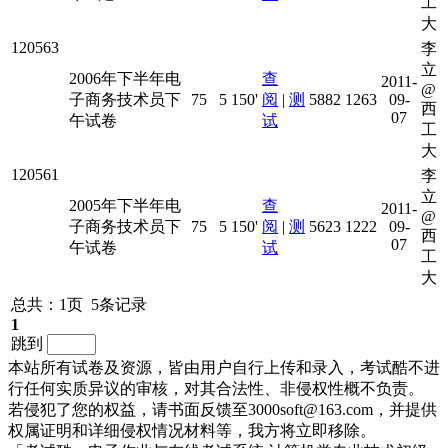
工
大
120563
李
立
2006年下半年电
查
2011-
@
子商务技术员下
75
5
150'
阅
|
测
5882
1263
09-
西
07
午试卷
试
工
大
120561
李
立
2005年下半年电
查
2011-
@
子商务技术员下
75
5
150'
阅
|
测
5623
1222
09-
西
07
午试卷
试
工
大
总共：1页 5条记录
1
跳到
本站所有试卷及资源，皆由用户自行上传和录入，考试酷不进
行任何实质异议的审核，对其合法性、非侵权性概不负责。
若侵犯了您的权益，请书面反馈至3000soft@163.com，并提供
权属证明和详细侵权情况材料等，我方将立即移除。