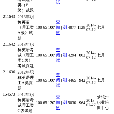
试
类（B
级）试题
211643
2013年职
称英语
查
2014-
《理工类
100
65
100'
阅
|
测
4877
1128
七月
07-12
A级》试
试
题
211642
2013年职
称英语考
查
2014-
试《理工
100
65
100'
阅
|
测
4294
802
七月
07-12
类C级》
试
考试真题
211636
2​0​1​2​年职​
查
称​英​语​理​
2014-
阅
|
测
七月
100
65
100'
4465
942
07-12
工​A​类​真​
试
题​
154573
2012年职
查
梦想@
称英语考
2013-
阅
|
测
职业培
100
65
120'
5030
964
02-27
试理工类
试
训中心
C级试题