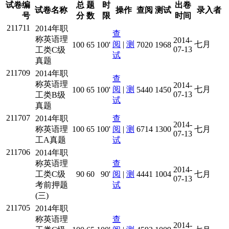
试卷编
总
题
时
出卷
试卷名称
操作
查阅
测试
录入者
号
分
数
限
时间
211711
2014年职
查
称英语理
2014-
阅
|
测
七月
100
65
100'
7020
1968
07-13
工类C级
试
真题
211709
2014年职
查
称英语理
2014-
阅
|
测
七月
100
65
100'
5440
1450
07-13
工类B级
试
真题
211707
2014年职
查
2014-
称英语理
100
65
100'
阅
|
测
6714
1300
七月
07-13
工A真题
试
211706
2014年职
称英语理
查
2014-
工类C级
90
60
90'
阅
|
测
4441
1004
七月
07-13
考前押题
试
(三)
211705
2014年职
称英语理
查
2014-