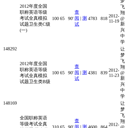
梦
2012年度全国
飞
职称英语等级
查
翔
2012-
考试全真模拟
阅
|
测
100
65
90'
4783
818
@
11-19
新
试题卫生类C级
试
兴
(一)
中
学
148292
让
梦
飞
2012年度全国
查
翔
职称英语等级
2012-
阅
|
测
100
65
90'
4381
839
@
11-23
考试全真模拟
新
试
试题卫生类B级
兴
中
学
148169
让
梦
飞
全国职称英语
查
翔
等级考试全真
2012-
阅
|
测
310
65
90'
4600
864
@