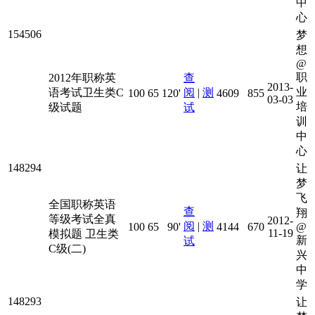
中
心
154506
梦
想
@
职
2012年职称英
查
2013-
业
语考试卫生类C
阅
|
测
100
65
120'
4609
855
03-03
培
级试题
试
训
中
心
148294
让
梦
飞
全国职称英语
查
翔
等级考试全真
2012-
阅
|
测
100
65
90'
4144
670
@
11-19
模拟题 卫生类
新
试
C级(二)
兴
中
学
148293
让