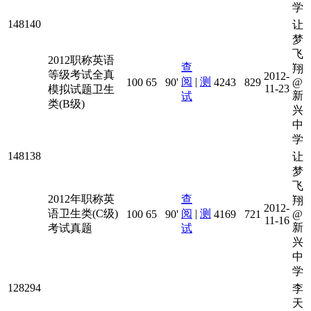
学
148140
让
梦
飞
2012职称英语
查
翔
等级考试全真
2012-
阅
|
测
100
65
90'
4243
829
@
11-23
模拟试题卫生
新
试
类(B级)
兴
中
学
148138
让
梦
飞
2012年职称英
查
翔
2012-
语卫生类(C级)
阅
|
测
100
65
90'
4169
721
@
11-16
新
考试真题
试
兴
中
学
128294
李
天