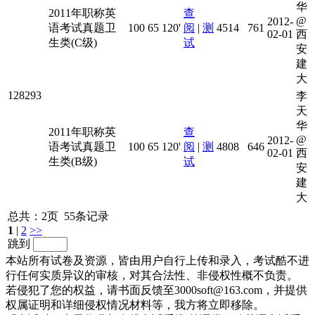
华
2011年职称英
查
@
2012-
语考试真题卫
100
65
120'
阅
|
测
4514
761
02-01
西
生类(C级)
试
安
建
大
128293
李
天
华
2011年职称英
查
@
2012-
语考试真题卫
100
65
120'
阅
|
测
4808
646
02-01
西
生类(B级)
试
安
建
大
总共：2页 55条记录
1
|
2
>>
跳到
本站所有试卷及资源，皆由用户自行上传和录入，考试酷不进
行任何实质异议的审核，对其合法性、非侵权性概不负责。
若侵犯了您的权益，请书面反馈至3000soft@163.com，并提供
权属证明和详细侵权情况材料等，我方将立即移除。