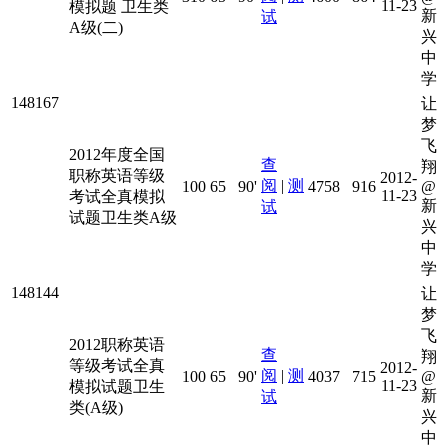
11-23
模拟题 卫生类
新
试
A级(二)
兴
中
学
148167
让
梦
飞
2012年度全国
查
翔
职称英语等级
2012-
阅
|
测
100
65
90'
4758
916
@
11-23
考试全真模拟
新
试
试题卫生类A级
兴
中
学
148144
让
梦
飞
2012职称英语
查
翔
等级考试全真
2012-
阅
|
测
100
65
90'
4037
715
@
11-23
模拟试题卫生
新
试
类(A级)
兴
中