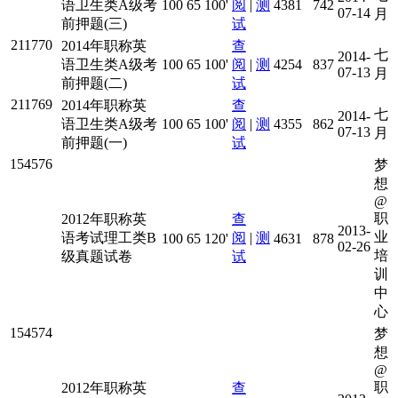
语卫生类A级考
100
65
100'
阅
|
测
4381
742
07-14
月
前押题(三)
试
211770
2014年职称英
查
七
2014-
语卫生类A级考
100
65
100'
阅
|
测
4254
837
07-13
月
前押题(二)
试
211769
2014年职称英
查
七
2014-
语卫生类A级考
100
65
100'
阅
|
测
4355
862
07-13
月
前押题(一)
试
154576
梦
想
@
职
2012年职称英
查
2013-
业
语考试理工类B
阅
|
测
100
65
120'
4631
878
02-26
培
级真题试卷
试
训
中
心
154574
梦
想
@
职
2012年职称英
查