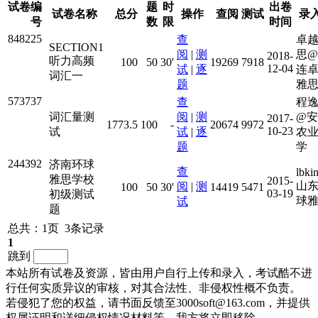
试卷编
题
时
出卷
试卷名称
总分
操作
查阅
测试
录
号
数
限
时间
848225
查
卓
SECTION1
阅
|
测
思
2018-
听力高频
100
50
30'
19269
7918
12-04
试
|
逐
连
词汇一
题
雅
573737
查
程
词汇量测
阅
|
测
@
2017-
1773.5
100
-
20674
9972
10-23
试
试
|
逐
农
题
学
244392
济南环球
查
lbk
雅思学校
2015-
山
阅
|
测
100
50
30'
14419
5471
03-19
初级测试
球
试
题
总共：1页 3条记录
1
跳到
本站所有试卷及资源，皆由用户自行上传和录入，考试酷不进
行任何实质异议的审核，对其合法性、非侵权性概不负责。
若侵犯了您的权益，请书面反馈至3000soft@163.com，并提供
权属证明和详细侵权情况材料等，我方将立即移除。