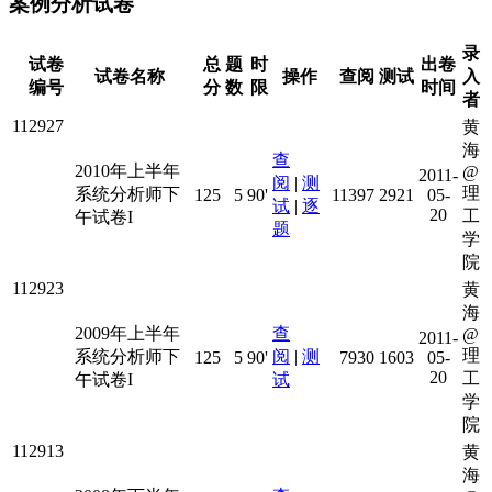
案例分析试卷
录
试卷
总
题
时
出卷
试卷名称
操作
查阅
测试
入
编号
分
数
限
时间
者
112927
黄
海
查
2010年上半年
@
2011-
阅
|
测
理
系统分析师下
125
5
90'
11397
2921
05-
试
|
逐
20
工
午试卷I
题
学
院
112923
黄
海
2009年上半年
查
@
2011-
理
系统分析师下
阅
|
测
125
5
90'
7930
1603
05-
20
工
午试卷I
试
学
院
112913
黄
海