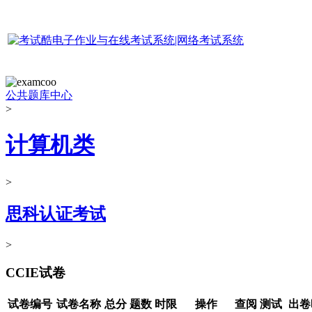
公共题库中心
>
计算机类
>
思科认证考试
>
CCIE试卷
试卷编号
试卷名称
总分
题数
时限
操作
查阅
测试
出卷