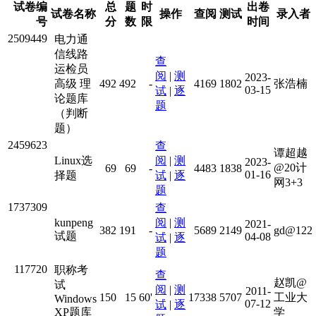
试卷编
总
题
时
出卷
试卷名称
操作
查阅
测试
录入者
号
分
数
限
时间
2509449
电力通
信线路
查
运检员
阅
|
测
2023-
高级 理
492
492
-
4169
1802
张浩楠
03-15
试
|
逐
论题库
题
（判断
题）
2459623
查
谭超越
Linux选
阅
|
测
2023-
@20计
69
69
-
4483
1838
01-16
择题
试
|
逐
网3+3
题
1737309
查
kunpeng
阅
|
测
2021-
382
191
-
5689
2149
gd@122
试题
04-08
试
|
逐
题
117720
职称考
查
赵凯@
试
阅
|
测
2011-
150
15
60'
17338
5707
工业大
Windows
07-12
试
|
逐
XP题库
学