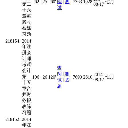
62
25
60'
阅
|
测
7363
1928
七月
第二
08-17
试
十六
章每
股收
益练
习题
218154
2014
年注
册会
计师
考试
查
会计
阅
|
测
2014-
第二
七月
106
26
120'
7690
2610
08-17
试
|
逐
十五
题
章合
并财
务报
表练
习题
218152
2014
年注