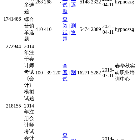
268
268
-
5148
2322
hypnoszg
04-11
多选
试
|
逐
题
题
1741486
综合
查
营销
阅
|
测
2021-
410
410
-
5474
2389
hypnoszg
04-11
单选
试
|
逐
题
题
272944
2014
年注
册会
计师
查
春华秋实
2015-
考试
阅
|
测
@职业培
100
39
120'
16271
5282
07-11
《会
试
训中心
计》
模拟
试题
218155
2014
年注
册会
计师
考试
查
会计
2014-