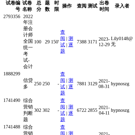
试卷编
试卷
总
题
时
出卷
操作
查阅
测试
录入者
号
名称
分
数
限
时间
2793356
2022
年注
册会
查
计师
阅
|
测
Lily0148@
2023-
全国
100
29
150'
7388
3171
无
12-29
试
|
逐
统一
题
考
试-
会计
1888299
查
信贷
阅
|
测
2021-
250
250
-
7881
3129
hypnoszg
08-31
多
试
|
逐
题
1741490
综合
查
营销
阅
|
测
2021-
302
302
-
6722
2855
hypnoszg
04-11
判断
试
|
逐
题
题
1741488
综合
查
营销
阅
|
测
2021-