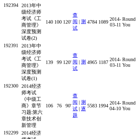
192394
2013年中
级经济师
查
考试《工
2014-
Round
阅
|
测
140
100
120'
4784
1089
03-11
You
商管理》
试
深度预测
试卷(2)
192391
2013年中
级经济师
查
考试《工
2014-
Round
阅
|
测
139
99
120'
4965
1187
03-11
You
商管理》
试
深度预测
试卷(1)
192300
2014经济
师考试
查
《中级工
阅
|
测
2014-
Round
商》章节
106
76
90'
5583
1994
04-10
You
试
|
逐
习题:第六
题
章技术创
新管理
192299
2014经济