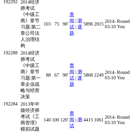
192292
2014经济
师考试
《中级工
查
商》章节
阅
|
测
2014-
Round
103
75
90'
5896
2015
03-10
You
习题:第二
试
|
逐
章公司法
题
人治理结
构
192288
2014经济
师考试
《中级工
查
商》章节
阅
|
测
2014-
Round
88
67
90'
5868
2249
03-10
You
习题:第一
试
|
逐
章企业战
题
略与经营
决策
192284
2013年中
级经济师
查
考试《工
2014-
Round
阅
|
测
140
100
120'
4415
1061
03-10
You
商管理》
试
模拟试题