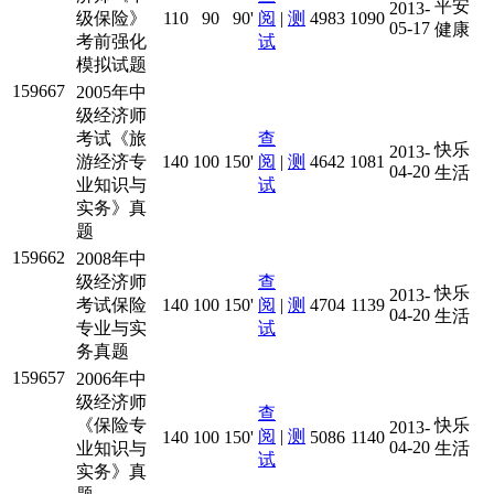
平安
2013-
级保险》
110
90
90'
阅
|
测
4983
1090
05-17
健康
考前强化
试
模拟试题
159667
2005年中
级经济师
考试《旅
查
快乐
2013-
游经济专
140
100
150'
阅
|
测
4642
1081
04-20
生活
业知识与
试
实务》真
题
159662
2008年中
级经济师
查
快乐
2013-
考试保险
140
100
150'
阅
|
测
4704
1139
04-20
生活
专业与实
试
务真题
159657
2006年中
级经济师
查
《保险专
快乐
2013-
阅
|
测
140
100
150'
5086
1140
04-20
业知识与
生活
试
实务》真