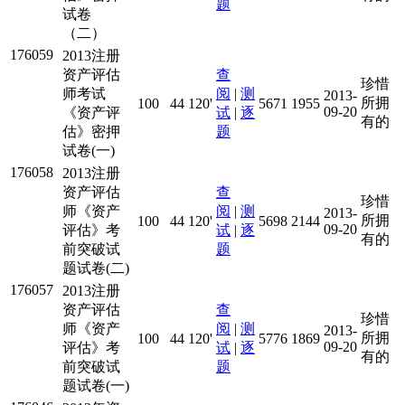
题
试卷
（二）
176059
2013注册
资产评估
查
珍惜
师考试
阅
|
测
2013-
所拥
100
44
120'
5671
1955
09-20
《资产评
试
|
逐
有的
估》密押
题
试卷(一)
176058
2013注册
资产评估
查
珍惜
师《资产
阅
|
测
2013-
所拥
100
44
120'
5698
2144
09-20
评估》考
试
|
逐
有的
前突破试
题
题试卷(二)
176057
2013注册
资产评估
查
珍惜
师《资产
阅
|
测
2013-
所拥
100
44
120'
5776
1869
09-20
评估》考
试
|
逐
有的
前突破试
题
题试卷(一)