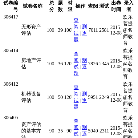
试卷编
总
题
时
出卷
录入
试卷名称
操作
查阅
测试
号
分
数
限
时间
者
306417
欢乐
查
菩提
无形资产
阅
|
测
2015-
100
39
100'
7011
2581
@名
12-08
评估
试
|
逐
师教
题
育
306414
欢乐
查
菩提
房地产评
阅
|
测
2015-
100
36
120'
7826
2345
@名
12-08
估
试
|
逐
师教
题
育
306412
欢乐
查
菩提
机器设备
阅
|
测
2015-
100
50
120'
5951
2249
@名
12-08
评估
试
|
逐
师教
题
育
306405
欢乐
查
资产评估
菩提
阅
|
测
2015-
的基本方
90
35
90'
5940
2311
@名
12-08
试
|
逐
法
师教