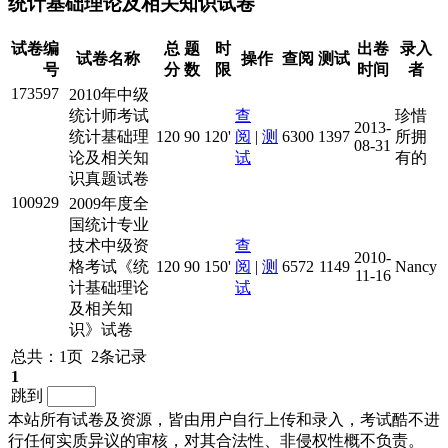
统计基础理论及相关知识试卷
试卷编
总
题
时
出卷
录入
试卷名称
操作
查阅
测试
号
分
数
限
时间
者
173597
2010年中级
统计师考试
查
珍惜
2013-
统计基础理
120
90
120'
阅
|
测
6300
1397
所拥
08-31
论及相关知
试
有的
识真题试卷
100929
2009年度全
国统计专业
技术中级资
查
2010-
格考试《统
120
90
150'
阅
|
测
6572
1149
Nancy
11-16
计基础理论
试
及相关知
识》试卷
总共：1页 2条记录
1
跳到
本站所有试卷及资源，皆由用户自行上传和录入，考试酷不进
行任何实质异议的审核，对其合法性、非侵权性概不负责。