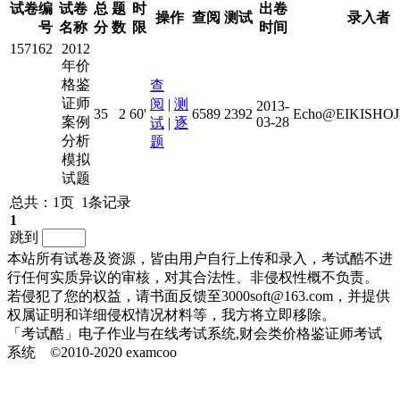
试卷编
试卷
总
题
时
出卷
操作
查阅
测试
录入者
号
名称
分
数
限
时间
157162
2012
年价
格鉴
查
证师
阅
|
测
2013-
35
2
60'
6589
2392
Echo@EIKISHOJI
案例
03-28
试
|
逐
分析
题
模拟
试题
总共：1页 1条记录
1
跳到
本站所有试卷及资源，皆由用户自行上传和录入，考试酷不进
行任何实质异议的审核，对其合法性、非侵权性概不负责。
若侵犯了您的权益，请书面反馈至3000soft@163.com，并提供
权属证明和详细侵权情况材料等，我方将立即移除。
「考试酷」电子作业与在线考试系统,财会类价格鉴证师考试
系统 ©2010-2020 examcoo