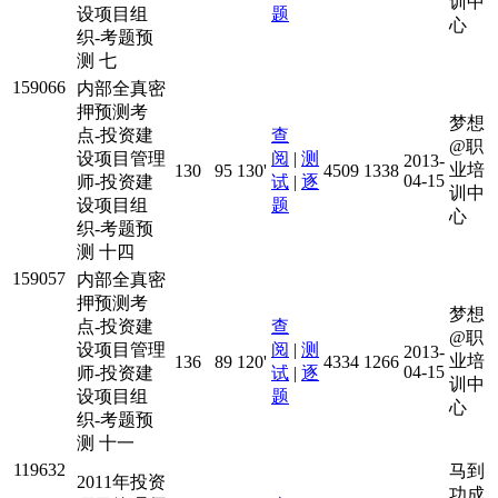
训中
设项目组
题
心
织-考题预
测 七
159066
内部全真密
押预测考
梦想
点-投资建
查
@职
设项目管理
阅
|
测
2013-
业培
130
95
130'
4509
1338
04-15
师-投资建
试
|
逐
训中
设项目组
题
心
织-考题预
测 十四
159057
内部全真密
押预测考
梦想
点-投资建
查
@职
设项目管理
阅
|
测
2013-
业培
136
89
120'
4334
1266
04-15
师-投资建
试
|
逐
训中
设项目组
题
心
织-考题预
测 十一
119632
马到
2011年投资
功成