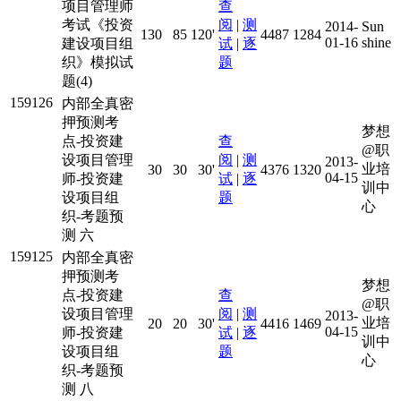
项目管理师
查
考试《投资
阅
|
测
2014-
Sun
130
85
120'
4487
1284
01-16
shine
建设项目组
试
|
逐
织》模拟试
题
题(4)
159126
内部全真密
押预测考
梦想
点-投资建
查
@职
设项目管理
阅
|
测
2013-
业培
30
30
30'
4376
1320
04-15
师-投资建
试
|
逐
训中
设项目组
题
心
织-考题预
测 六
159125
内部全真密
押预测考
梦想
点-投资建
查
@职
设项目管理
阅
|
测
2013-
业培
20
20
30'
4416
1469
04-15
师-投资建
试
|
逐
训中
设项目组
题
心
织-考题预
测 八