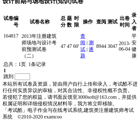
设计前期与场地设计(知识)试卷
录
试卷编
总
题
时
出卷
试卷名称
操作
查阅
测试
入
号
分
数
限
时间
者
164817
2013年注册建筑
查
平
师场地与设计考
阅
|
测
安
2013-
47
47
60'
8944
3047
06-04
前预测试卷
试
|
逐
健
（二）
题
康
总共：1页 1条记录
1
跳到
本站所有试卷及资源，皆由用户自行上传和录入，考试酷不进
行任何实质异议的审核，对其合法性、非侵权性概不负责。
若侵犯了您的权益，请书面反馈至3000soft@163.com，并提供
权属证明和详细侵权情况材料等，我方将立即移除。
「考试酷」电子作业与在线考试系统,建筑类注册建筑师考试
系统 ©2010-2020 examcoo