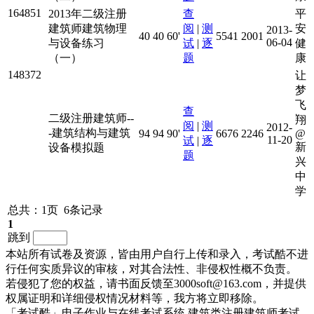
164851
2013年二级注册
查
平
建筑师建筑物理
阅
|
测
安
2013-
40
40
60'
5541
2001
06-04
与设备练习
试
|
逐
健
（一）
题
康
148372
让
梦
飞
查
二级注册建筑师--
翔
阅
|
测
2012-
-建筑结构与建筑
94
94
90'
6676
2246
@
11-20
试
|
逐
新
设备模拟题
题
兴
中
学
总共：1页 6条记录
1
跳到
本站所有试卷及资源，皆由用户自行上传和录入，考试酷不进
行任何实质异议的审核，对其合法性、非侵权性概不负责。
若侵犯了您的权益，请书面反馈至3000soft@163.com，并提供
权属证明和详细侵权情况材料等，我方将立即移除。
「考试酷」电子作业与在线考试系统,建筑类注册建筑师考试