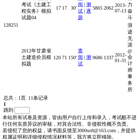
考试《土建工
阅
|
测
力
2013-
17
17
30'
5865
2062
07-13
程实务》模拟
试
|
逐
奋
试题04
题
斗
128251
浪
迹
无
涯
2012年甘肃省
查
@
2012-
会
土建造价员模
阅
|
测
120
71
150'
9686
1337
01-31
计
拟题
试
师
事
务
所
总共：1页 11条记录
1
跳到
本站所有试卷及资源，皆由用户自行上传和录入，考试酷不进
行任何实质异议的审核，对其合法性、非侵权性概不负责。
若侵犯了您的权益，请书面反馈至3000soft@163.com，并提供
权属证明和详细侵权情况材料等，我方将立即移除。