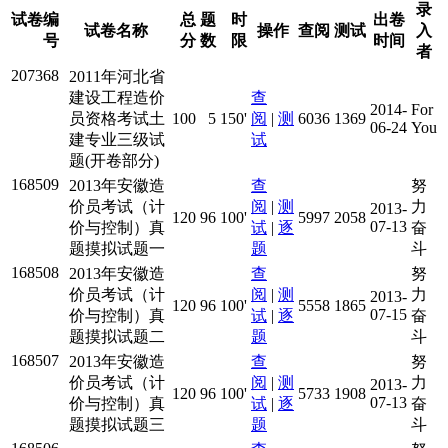
录
试卷编
总
题
时
出卷
试卷名称
操作
查阅
测试
入
号
分
数
限
时间
者
207368
2011年河北省
建设工程造价
查
2014-
For
员资格考试土
100
5
150'
阅
|
测
6036
1369
06-24
You
建专业三级试
试
题(开卷部分)
168509
2013年安徽造
查
努
价员考试（计
阅
|
测
力
2013-
120
96
100'
5997
2058
07-13
价与控制）真
试
|
逐
奋
题摸拟试题一
题
斗
168508
2013年安徽造
查
努
价员考试（计
阅
|
测
力
2013-
120
96
100'
5558
1865
07-15
价与控制）真
试
|
逐
奋
题摸拟试题二
题
斗
168507
2013年安徽造
查
努
价员考试（计
阅
|
测
力
2013-
120
96
100'
5733
1908
07-13
价与控制）真
试
|
逐
奋
题摸拟试题三
题
斗