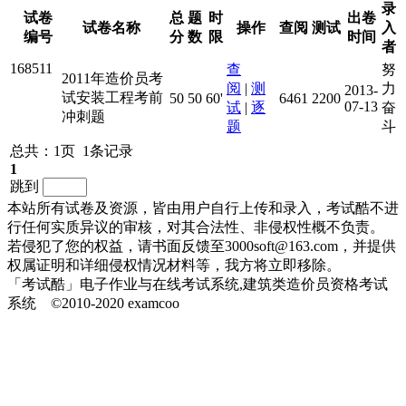
录
试卷
总
题
时
出卷
试卷名称
操作
查阅
测试
入
编号
分
数
限
时间
者
168511
查
努
2011年造价员考
阅
|
测
力
2013-
试安装工程考前
50
50
60'
6461
2200
07-13
试
|
逐
奋
冲刺题
题
斗
总共：1页 1条记录
1
跳到
本站所有试卷及资源，皆由用户自行上传和录入，考试酷不进
行任何实质异议的审核，对其合法性、非侵权性概不负责。
若侵犯了您的权益，请书面反馈至3000soft@163.com，并提供
权属证明和详细侵权情况材料等，我方将立即移除。
「考试酷」电子作业与在线考试系统,建筑类造价员资格考试
系统 ©2010-2020 examcoo