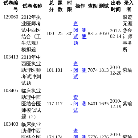
试卷编
总
题
时
出卷
录入
试卷名称
操作
查阅
测试
号
分
数
限
时间
者
129060
2012年执
浪迹
业医师考
查
无涯
试中西医
阅
|
测
@会
2012-
100
25
30'
8312
3050
02-14
结合《卫
试
|
逐
计师
生法规》
题
事务
模拟题
所
103413
2010年中
西医执业
查
2010-
助理医师
101
101
-
阅
|
测
7074
1813
紫瑜
12-20
考试冲刺
试
试题
103405
临床执业
助理中西
查
2010-
医结合医
117
117
-
阅
|
测
6401
1635
紫瑜
12-19
师模似试
试
题（2）
103403
临床执业
助理中西
查
2010-
医结合医
174
174
-
阅
|
测
5776
1276
紫瑜