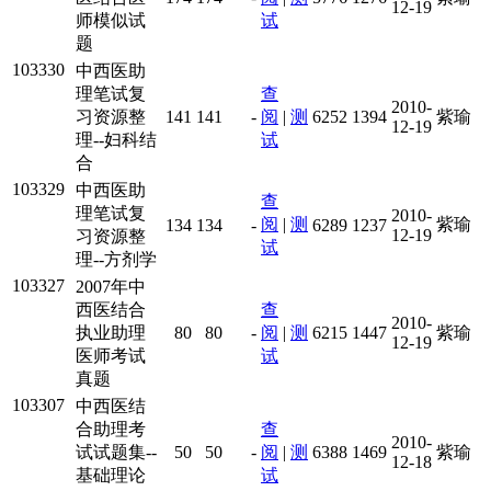
12-19
师模似试
试
题
103330
中西医助
理笔试复
查
2010-
习资源整
141
141
-
阅
|
测
6252
1394
紫瑜
12-19
理--妇科结
试
合
103329
中西医助
查
理笔试复
2010-
阅
|
测
紫瑜
134
134
-
6289
1237
12-19
习资源整
试
理--方剂学
103327
2007年中
西医结合
查
2010-
执业助理
80
80
-
阅
|
测
6215
1447
紫瑜
12-19
医师考试
试
真题
103307
中西医结
合助理考
查
2010-
试试题集--
50
50
-
阅
|
测
6388
1469
紫瑜
12-18
基础理论
试