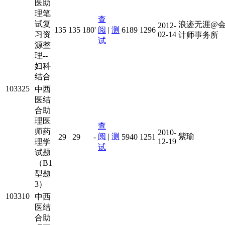
医助
理笔
查
试复
浪迹无涯@
2012-
135
135
180'
阅
|
测
6189
1296
习资
02-14
计师事务所
试
源整
理--
妇科
结合
103325
中西
医结
合助
理医
查
师药
2010-
阅
|
测
紫瑜
29
29
-
5940
1251
12-19
理学
试
试题
（B1
型题
3）
103310
中西
医结
合助