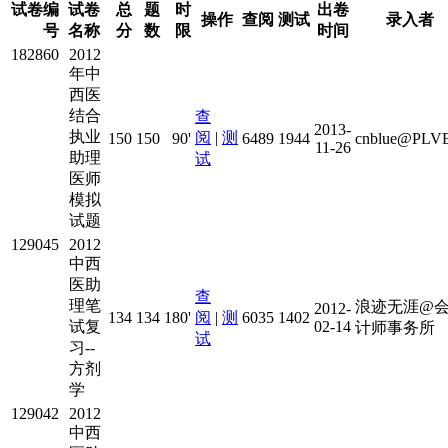
试卷编
试卷
总
题
时
出卷
操作
查阅
测试
录入者
号
名称
分
数
限
时间
182860
2012
年中
西医
结合
查
2013-
执业
阅
|
测
150
150
90'
6489
1944
cnblue@PLV
11-26
助理
试
医师
模拟
试题
129045
2012
中西
医助
查
理笔
浪迹无涯@
2012-
134
134
180'
阅
|
测
6035
1402
试复
02-14
计师事务所
试
习--
方剂
学
129042
2012
中西