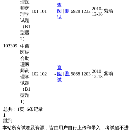
理医
查
师药
2010-
阅
|
测
紫瑜
101
101
-
6928
1232
12-18
理学
试
试题
（B1
型题
2）
103309
中西
医结
合助
理医
查
师药
2010-
阅
|
测
紫瑜
102
102
-
5868
1203
12-18
理学
试
试题
（B1
型题
1）
总共：1页 6条记录
1
跳到
本站所有试卷及资源，皆由用户自行上传和录入，考试酷不进