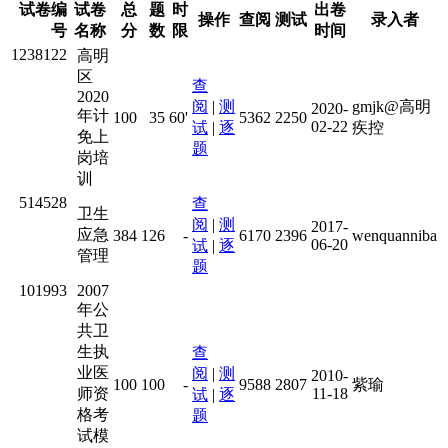
试卷编
试卷
总
题
时
出卷
操作
查阅
测试
录入者
号
名称
分
数
限
时间
1238122
高明
区
查
2020
阅
|
测
gmjk@高明
2020-
年计
100
35
60'
5362
2250
02-22
试
|
逐
疾控
免上
题
岗培
训
514528
查
卫生
阅
|
测
2017-
应急
384
126
-
6170
2396
wenquanniba
06-20
试
|
逐
管理
题
101993
2007
年公
共卫
生执
查
业医
阅
|
测
2010-
100
100
-
9588
2807
紫瑜
师资
11-18
试
|
逐
格考
题
试模