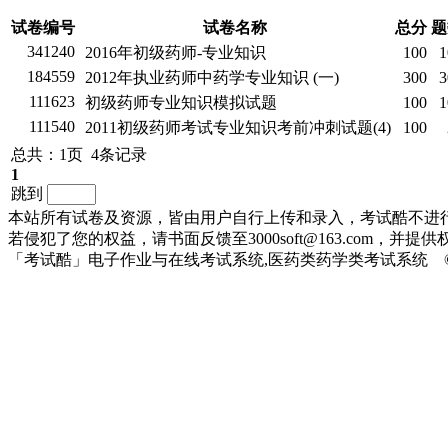
试卷编号
试卷名称
总分
题
341240
2016年初级药师-专业知识
100
1
184559
2012年执业药师中药学专业知识 (一)
300
3
111623
初级药师专业知识模拟试题
100
1
111540
2011初级药师考试专业知识考前冲刺试题(4)
100
总共：1页 4条记录
1
跳到
本站所有试卷及资源，皆由用户自行上传和录入，考试酷不进
若侵犯了您的权益，请书面反馈至3000soft@163.com，
「考试酷」电子作业与在线考试系统,医药类药学类考试系统 ©2010-2