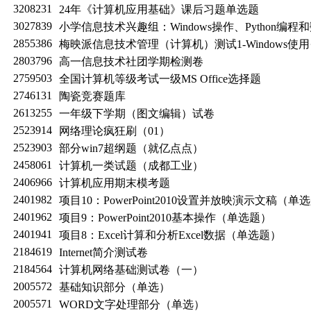
3208231
24年《计算机应用基础》课后习题单选题
3027839
小学信息技术兴趣组：Windows操作、Python编程
2855386
梅映派信息技术管理（计算机）测试1-Windows使用
2803796
高一信息技术社团学期检测卷
2759503
全国计算机等级考试一级MS Office选择题
2746131
陶瓷竞赛题库
2613255
一年级下学期（图文编辑）试卷
2523914
网络理论疯狂刷（01）
2523903
部分win7超纲题（就亿点点）
2458061
计算机一类试题（成都工业）
2406966
计算机应用期末模考题
2401982
项目10：PowerPoint2010设置并放映演示文稿（单
2401962
项目9：PowerPoint2010基本操作（单选题）
2401941
项目8：Excel计算和分析Excel数据（单选题）
2184619
Internet简介测试卷
2184564
计算机网络基础测试卷（一）
2005572
基础知识部分（单选）
2005571
WORD文字处理部分（单选）