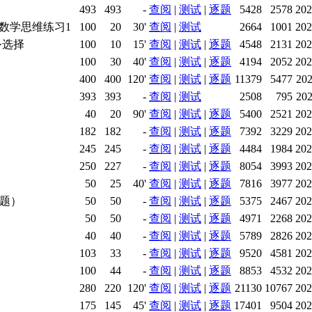
493
493
-
查阅
|
测试
|
逐题
5428
2578
202
和数学思维练习1
100
20
30'
查阅
|
测试
2664
1001
202
·选择
100
10
15'
查阅
|
测试
|
逐题
4548
2131
202
100
30
40'
查阅
|
测试
|
逐题
4194
2052
202
400
400
120'
查阅
|
测试
|
逐题
11379
5477
202
393
393
-
查阅
|
测试
2508
795
202
40
20
90'
查阅
|
测试
|
逐题
5400
2521
202
182
182
-
查阅
|
测试
|
逐题
7392
3229
202
245
245
-
查阅
|
测试
|
逐题
4484
1984
202
250
227
-
查阅
|
测试
|
逐题
8054
3993
202
50
25
40'
查阅
|
测试
|
逐题
7816
3977
202
选题）
50
50
-
查阅
|
测试
|
逐题
5375
2467
202
50
50
-
查阅
|
测试
|
逐题
4971
2268
202
40
40
-
查阅
|
测试
|
逐题
5789
2826
202
103
33
-
查阅
|
测试
|
逐题
9520
4581
202
100
44
-
查阅
|
测试
|
逐题
8853
4532
202
280
220
120'
查阅
|
测试
|
逐题
21130
10767
202
175
145
45'
查阅
|
测试
|
逐题
17401
9504
202